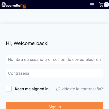
Skip
0
to
content
Hi, Welcome back!
Keep me signed in
¿Olvidaste la contraseña?
Sign In