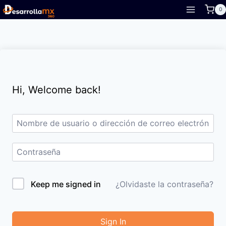
Skip
0
to
content
Hi, Welcome back!
Keep me signed in
¿Olvidaste la contraseña?
Sign In