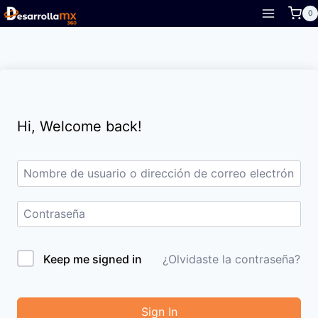
Skip
0
to
content
Hi, Welcome back!
Keep me signed in
¿Olvidaste la contraseña?
Sign In