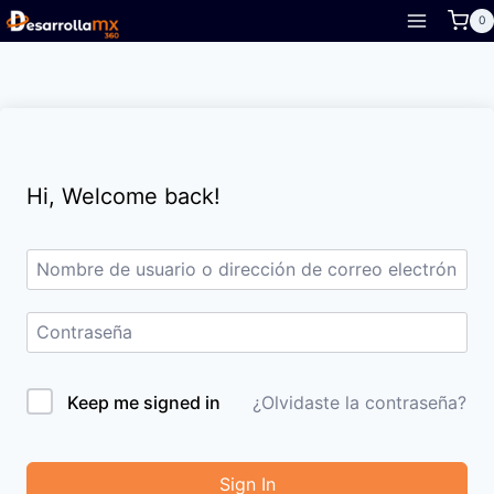
Skip
0
to
content
Hi, Welcome back!
Keep me signed in
¿Olvidaste la contraseña?
Sign In