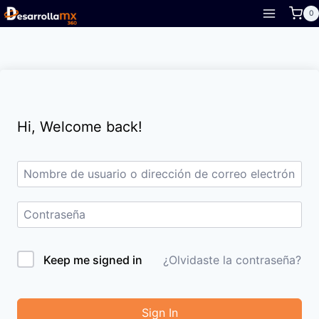
Skip
0
to
content
Hi, Welcome back!
Keep me signed in
¿Olvidaste la contraseña?
Sign In