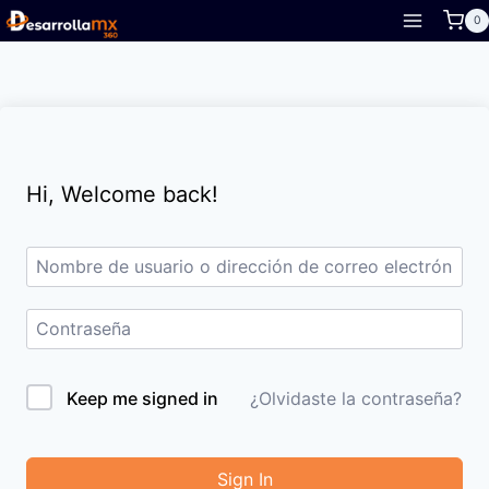
Skip
0
to
content
Hi, Welcome back!
Keep me signed in
¿Olvidaste la contraseña?
Sign In