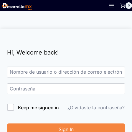
Skip
0
to
content
Hi, Welcome back!
Keep me signed in
¿Olvidaste la contraseña?
Sign In