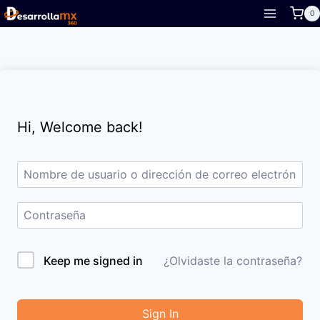
Skip
0
to
content
Hi, Welcome back!
Keep me signed in
¿Olvidaste la contraseña?
Sign In