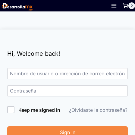
Skip
0
to
content
Hi, Welcome back!
Keep me signed in
¿Olvidaste la contraseña?
Sign In