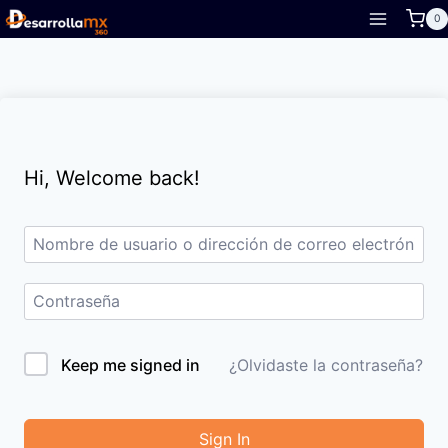
Skip
0
to
content
Hi, Welcome back!
Keep me signed in
¿Olvidaste la contraseña?
Sign In