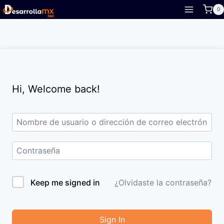
Skip
0
to
content
Hi, Welcome back!
Keep me signed in
¿Olvidaste la contraseña?
Sign In