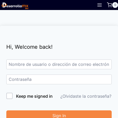
Skip
0
to
content
Hi, Welcome back!
Keep me signed in
¿Olvidaste la contraseña?
Sign In