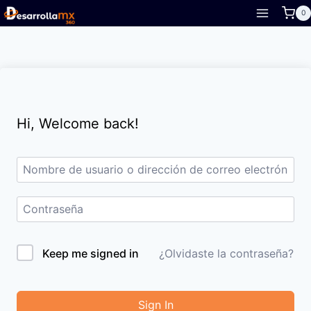
Skip
0
to
content
Hi, Welcome back!
Keep me signed in
¿Olvidaste la contraseña?
Sign In