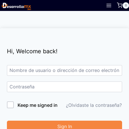
Skip
0
to
content
Hi, Welcome back!
Keep me signed in
¿Olvidaste la contraseña?
Sign In