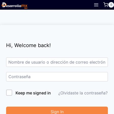
Skip
0
to
content
Hi, Welcome back!
Keep me signed in
¿Olvidaste la contraseña?
Sign In