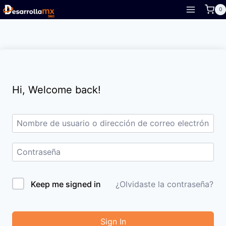
Skip
0
to
content
Hi, Welcome back!
Keep me signed in
¿Olvidaste la contraseña?
Sign In