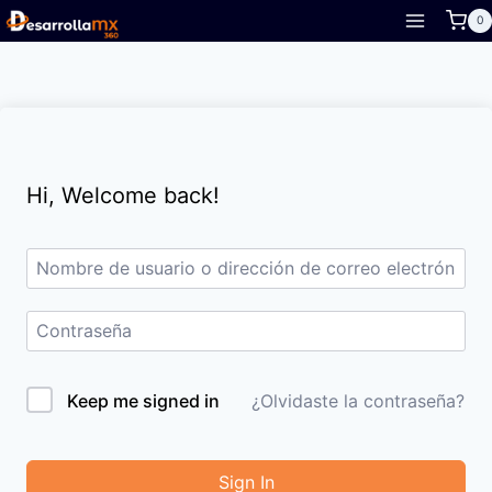
Skip
0
to
content
Hi, Welcome back!
Keep me signed in
¿Olvidaste la contraseña?
Sign In