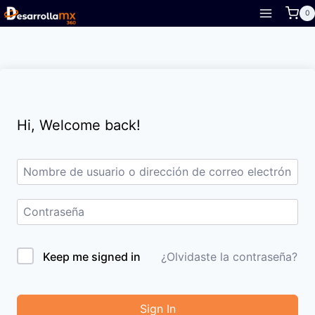
Skip
0
to
content
Hi, Welcome back!
Keep me signed in
¿Olvidaste la contraseña?
Sign In