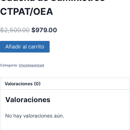
CTPAT/OEA
Original
Current
$
2,500.00
$
979.00
price
price
Auditoría
Añadir al carrito
was:
is:
de
$2,500.00.
$979.00.
Seguridad
Categoría:
Uncategorized
de
la
Cadena
Valoraciones (0)
de
Valoraciones
Suministros
CTPAT/OEA
cantidad
No hay valoraciones aún.